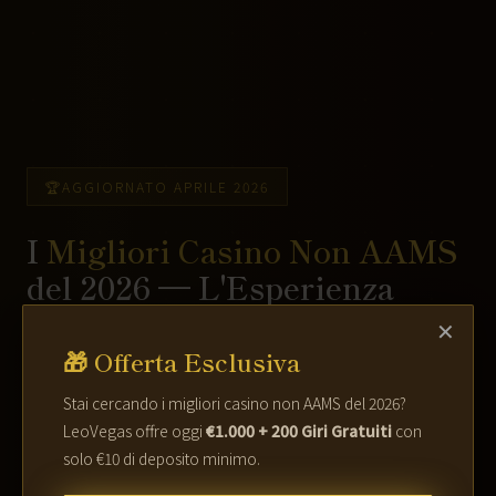
🏆
AGGIORNATO APRILE 2026
I
Migliori Casino Non AAMS
del 2026 — L'Esperienza
Completa per Giocatori
✕
Abituali
🎁 Offerta Esclusiva
Stai cercando i migliori casino non AAMS del 2026?
Anni di gioco ti hanno insegnato cosa cercare:
LeoVegas offre oggi
€1.000 + 200 Giri Gratuiti
con
bonus reali senza trappole, prelievi rapidi, catalogo
solo €10 di deposito minimo.
vasto e assistenza seria. Abbiamo testato oltre 80